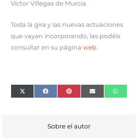
Víctor Villegas de Murcia.
Toda la gira y las nuevas actuaciones
que vayan incorporando, las podéis
consultar en su página
web
.
Compartir
Compartir
Compartir
Compartir
Compart
X
F
P
E
W
en
en
en
en
en
(
a
i
m
h
T
c
n
a
a
w
e
t
i
t
i
b
e
l
s
t
o
r
A
t
o
e
p
Sobre el autor
e
k
s
p
r
t
)