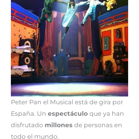
e
k
s
p
r
t
)
Peter Pan el Musical está de gira por
España. Un
espectáculo
que ya han
disfrutado
millones
de personas en
todo el mundo.