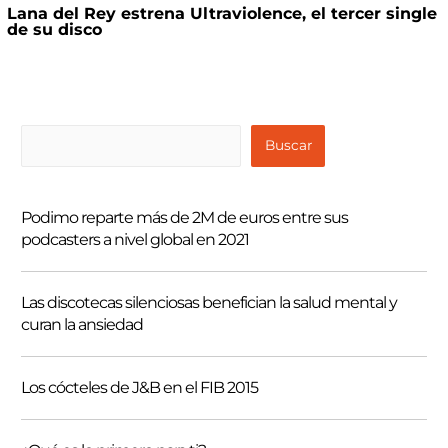
Lana del Rey estrena Ultraviolence, el tercer single
de su disco
B
Buscar
u
s
Podimo reparte más de 2M de euros entre sus
c
podcasters a nivel global en 2021
a
r
Las discotecas silenciosas benefician la salud mental y
curan la ansiedad
Los cócteles de J&B en el FIB 2015