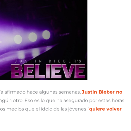
bía afirmado hace algunas semanas,
Justin Bieber no
ingún otro. Eso es lo que ha asegurado por estas horas
a los medios que el ídolo de las jóvenes “
quiere volver