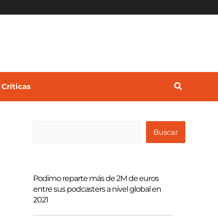
Críticas
B
Buscar
u
s
c
Podimo reparte más de 2M de euros
a
entre sus podcasters a nivel global en
2021
r