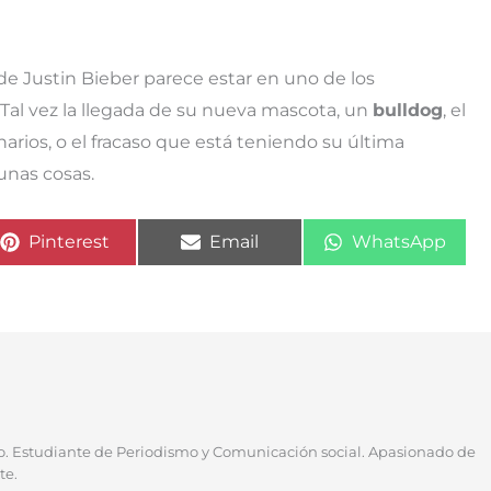
 de Justin Bieber parece estar en uno de los
al vez la llegada de su nueva mascota, un
bulldog
, el
ios, o el fracaso que está teniendo su última
gunas cosas.
Compartir
Compartir
Compartir
Pinterest
Email
WhatsApp
en
en
en
no. Estudiante de Periodismo y Comunicación social. Apasionado de
te.