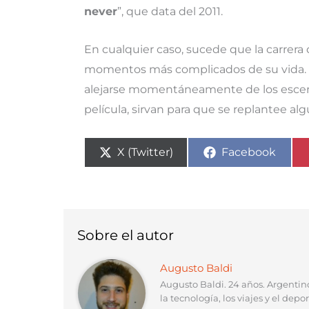
never
”, que data del 2011.
En cualquier caso, sucede que la carrera
momentos más complicados de su vida. T
alejarse momentáneamente de los escenar
película, sirvan para que se replantee al
Compartir
Compartir
X (Twitter)
Facebook
en
en
Sobre el autor
Augusto Baldi
Augusto Baldi. 24 años. Argenti
la tecnología, los viajes y el depor