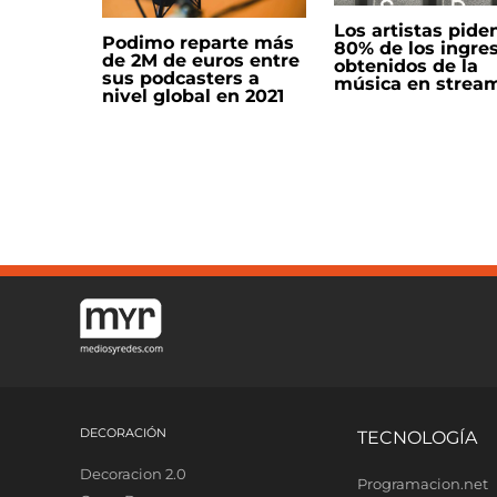
Los artistas piden
Podimo reparte más
80% de los ingre
de 2M de euros entre
obtenidos de la
sus podcasters a
música en strea
nivel global en 2021
DECORACIÓN
TECNOLOGÍA
Decoracion 2.0
Programacion.net