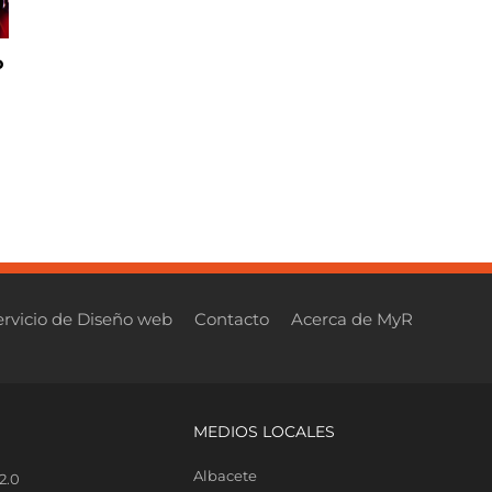
o
ervicio de Diseño web
Contacto
Acerca de MyR
MEDIOS LOCALES
Albacete
2.0