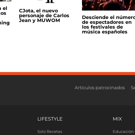
 el
CJota, el nuevo
sos
personaje de Carlos
Desciende el númer
Jean y MUWOM
de espectadores en
ming
los festivales de
música españoles
Artículos patrocinados
S
LIFESTYLE
MIX
Solo Recetas
Educación 