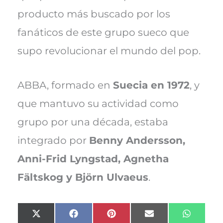
producto más buscado por los
fanáticos de este grupo sueco que
supo revolucionar el mundo del pop.
ABBA, formado en
Suecia en 1972
, y
que mantuvo su actividad como
grupo por una década, estaba
integrado por
Benny Andersson,
Anni-Frid Lyngstad, Agnetha
Fältskog y Björn Ulvaeus
.
Compartir
Compartir
Compartir
Compartir
Compart
X
F
P
E
W