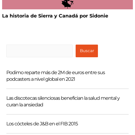
La historia de Sierra y Canadá por Sidonie
B
Buscar
u
s
Podimo reparte más de 2M de euros entre sus
c
podcasters a nivel global en 2021
a
r
Las discotecas silenciosas benefician la salud mental y
curan la ansiedad
Los cócteles de J&B en el FIB 2015