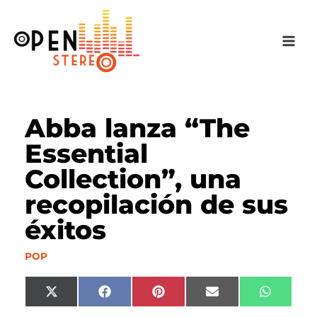
Ir
al
contenido
Abba lanza “The
Essential
Collection”, una
recopilación de sus
éxitos
POP
Compartir
Compartir
Compartir
Compartir
Compart
X
F
P
E
W
en
en
en
en
en
(
a
i
m
h