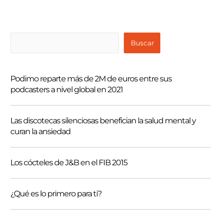
B
Buscar
u
s
Podimo reparte más de 2M de euros entre sus
c
podcasters a nivel global en 2021
a
r
Las discotecas silenciosas benefician la salud mental y
curan la ansiedad
Los cócteles de J&B en el FIB 2015
¿Qué es lo primero para ti?