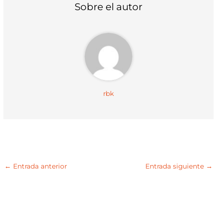
t
o
p
Sobre el autor
e
k
p
r
)
rbk
←
Entrada anterior
Entrada siguiente
→