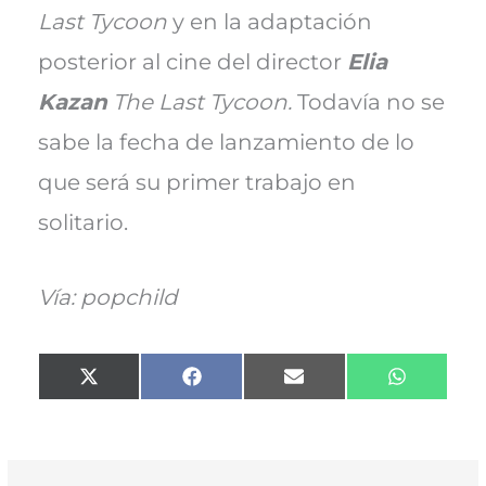
Last Tycoon
y en la adaptación
posterior al cine del director
Elia
Kazan
The Last Tycoon.
Todavía no se
sabe la fecha de lanzamiento de lo
que será su primer trabajo en
solitario.
Vía: popchild
Compartir
Compartir
Compartir
Comparti
X
F
E
W
en
en
en
en
(
a
m
h
T
c
a
a
w
e
i
t
i
b
l
s
t
o
A