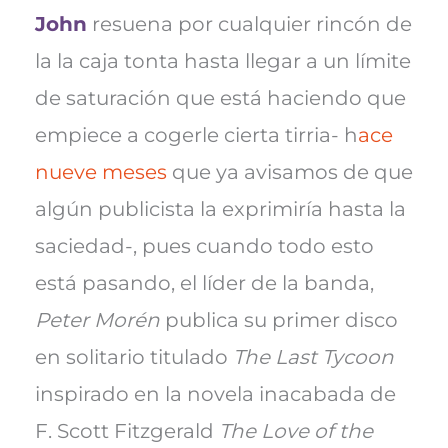
e
k
p
John
resuena por cualquier rincón de
r
)
la la caja tonta hasta llegar a un límite
de saturación que está haciendo que
empiece a cogerle cierta tirria- h
ace
nueve meses
que ya avisamos de que
algún publicista la exprimiría hasta la
saciedad-, pues cuando todo esto
está pasando, el líder de la banda,
Peter Morén
publica su primer disco
en solitario titulado
The Last Tycoon
inspirado en la novela inacabada de
F. Scott Fitzgerald
The Love of the