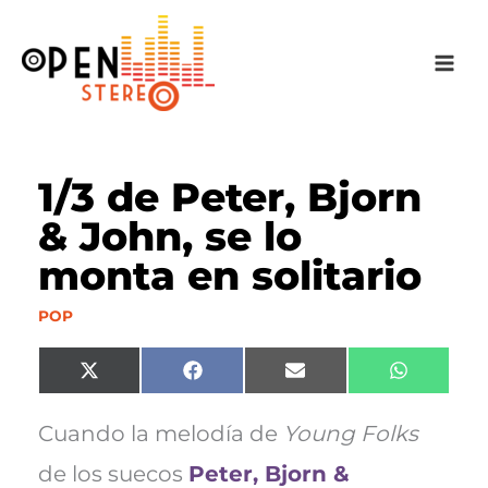
Ir
al
contenido
1/3 de Peter, Bjorn
& John, se lo
monta en solitario
POP
Compartir
Compartir
Compartir
Comparti
X
F
E
W
en
en
en
en
(
a
m
h
T
c
a
a
w
e
i
t
Cuando la melodía de
Young Folks
i
b
l
s
t
o
A
de los suecos
Peter, Bjorn &
t
o
p