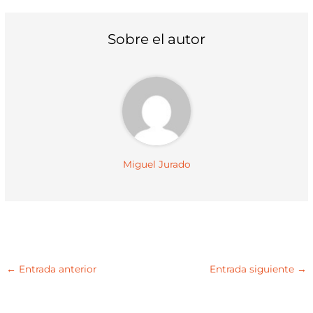
i
b
e
l
s
t
o
r
A
t
o
e
p
Sobre el autor
e
k
s
p
r
t
)
Miguel Jurado
←
Entrada anterior
Entrada siguiente
→