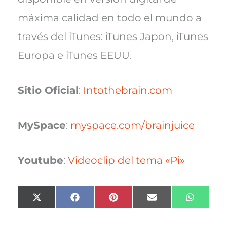
máxima calidad en todo el mundo a
través del iTunes: iTunes Japon, iTunes
Europa e iTunes EEUU.
Sitio Oficial
:
Intothebrain.com
MySpace
:
myspace.com/brainjuice
Youtube
:
Videoclip del tema «Pi»
Compartir
Compartir
Compartir
Compartir
Compart
X
F
P
E
W
en
en
en
en
en
(
a
i
m
h
T
c
n
a
a
w
e
t
i
t