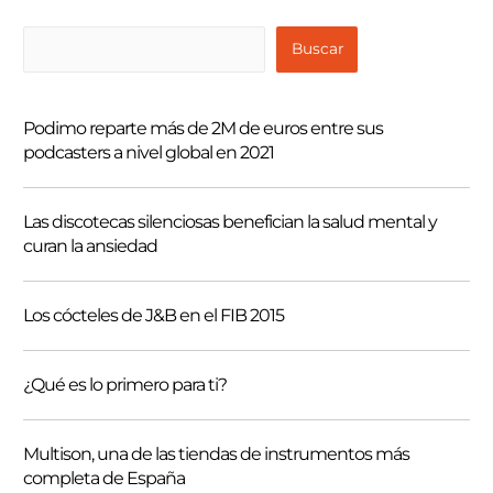
B
Buscar
u
s
Podimo reparte más de 2M de euros entre sus
c
podcasters a nivel global en 2021
a
r
Las discotecas silenciosas benefician la salud mental y
curan la ansiedad
Los cócteles de J&B en el FIB 2015
¿Qué es lo primero para ti?
Multison, una de las tiendas de instrumentos más
completa de España