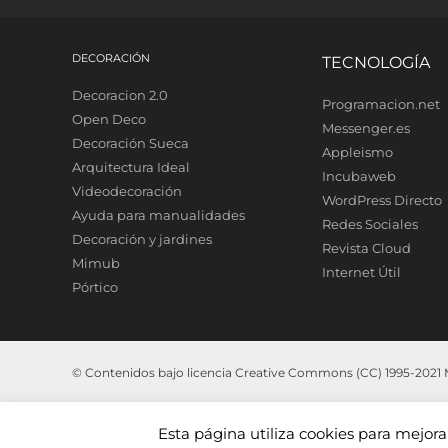
DECORACIÓN
TECNOLOGÍA
Decoracion 2.0
Programacion.net
Open Deco
Messenger.es
Decoración Sueca
Appleismo
Arquitectura Ideal
Incubaweb
Videodecoración
WordPress Directo
Ayuda para manualidades
Redes Sociales
Decoración y jardines
Revista Cloud
Mimub
Internet Útil
Pórtico
© Contenidos bajo licencia Creative Commons (CC) 1995-2021 Me
Esta página utiliza cookies para mejor