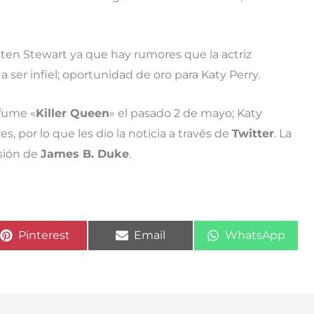
sten Stewart ya que hay rumores que la actriz
a ser infiel; oportunidad de oro para Katy Perry.
fume «
Killer Queen
» el pasado 2 de mayo; Katy
, por lo que les dio la noticia a través de
Twitter
. La
sión de
James B. Duke
.
Compartir
Compartir
Compartir
Pinterest
Email
WhatsApp
en
en
en