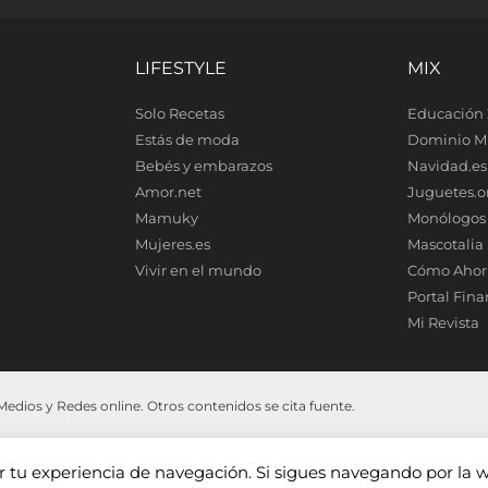
LIFESTYLE
MIX
Solo Recetas
Educación 
Estás de moda
Dominio M
Bebés y embarazos
Navidad.es
Amor.net
Juguetes.o
Mamuky
Monólogos
Mujeres.es
Mascotalia
Vivir en el mundo
Cómo Ahor
Portal Fina
Mi Revista
dios y Redes online. Otros contenidos se cita fuente.
ar tu experiencia de navegación. Si sigues navegando por la 