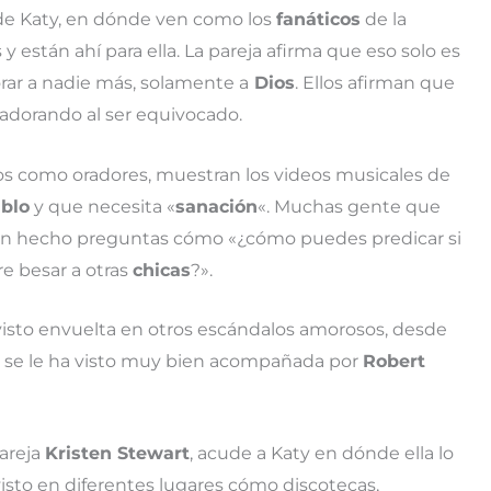
 de Katy, en dónde ven como los
fanáticos
de la
y están ahí para ella. La pareja afirma que eso solo es
rar a nadie más, solamente a
Dios
. Ellos afirman que
adorando al ser equivocado.
dos como oradores, muestran los videos musicales de
ablo
y que necesita «
sanación
«. Muchas gente que
 han hecho preguntas cómo «¿cómo puedes predicar si
e besar a otras
chicas
?».
 visto envuelta en otros escándalos amorosos, desde
e se le ha visto muy bien acompañada por
Robert
pareja
Kristen Stewart
, acude a Katy en dónde ella lo
 visto en diferentes lugares cómo discotecas,