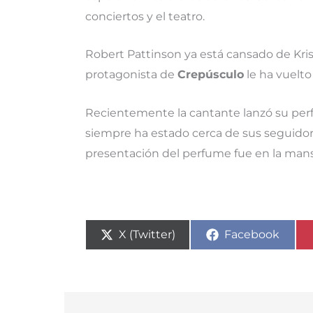
conciertos y el teatro.
Robert Pattinson ya está cansado de Kri
protagonista de
Crepúsculo
le ha vuelto 
Recientemente la cantante lanzó su per
siempre ha estado cerca de sus seguidores
presentación del perfume fue en la man
Compartir
Compartir
X (Twitter)
Facebook
en
en