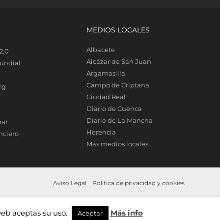
MEDIOS LOCALES
Albacete
2.0
Alcázar de San Juan
undial
Argamasilla
Campo de Criptana
rg
Ciudad Real
Diario de Cuenca
Diario de La Mancha
rar
Herencia
nciero
Más medios locales...
Aviso Legal
Política de privacidad y cookies
web aceptas su uso.
Más info
Aceptar