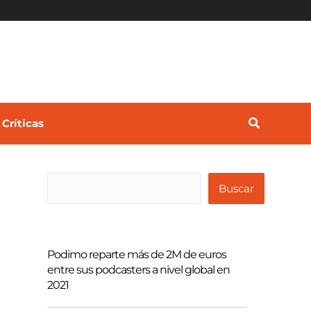
Críticas
B
Buscar
u
s
c
Podimo reparte más de 2M de euros
a
entre sus podcasters a nivel global en
2021
r