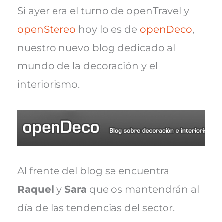
T
c
n
a
a
w
e
t
i
t
Si ayer era el turno de openTravel y
i
b
e
l
s
t
o
r
A
openStereo
hoy lo es de
openDeco
,
t
o
e
p
e
k
s
p
nuestro nuevo blog dedicado al
r
t
)
mundo de la decoración y el
interiorismo.
Al frente del blog se encuentra
Raquel
y
Sara
que os mantendrán al
día de las tendencias del sector.