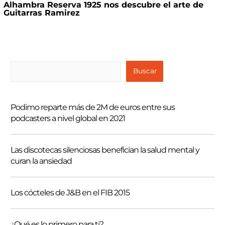
Alhambra Reserva 1925 nos descubre el arte de
Guitarras Ramirez
B
Buscar
u
s
Podimo reparte más de 2M de euros entre sus
c
podcasters a nivel global en 2021
a
r
Las discotecas silenciosas benefician la salud mental y
curan la ansiedad
Los cócteles de J&B en el FIB 2015
¿Qué es lo primero para ti?