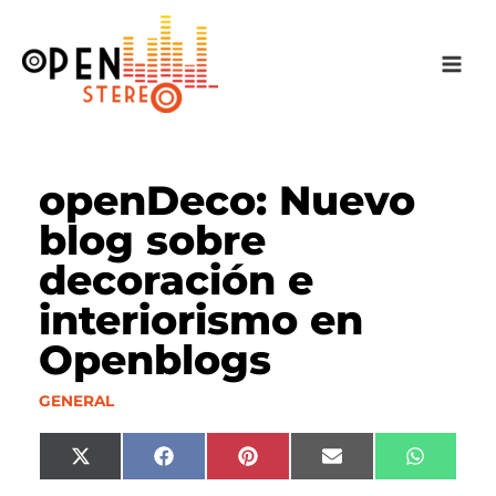
Ir
al
contenido
openDeco: Nuevo
blog sobre
decoración e
interiorismo en
Openblogs
GENERAL
Compartir
Compartir
Compartir
Compartir
Compart
X
F
P
E
W
en
en
en
en
en
(
a
i
m
h