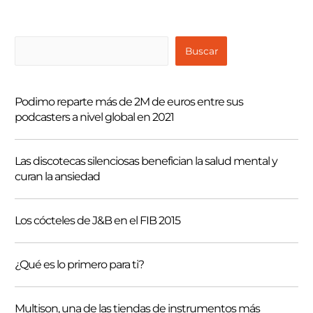
B
Buscar
u
s
Podimo reparte más de 2M de euros entre sus
c
podcasters a nivel global en 2021
a
r
Las discotecas silenciosas benefician la salud mental y
curan la ansiedad
Los cócteles de J&B en el FIB 2015
¿Qué es lo primero para ti?
Multison, una de las tiendas de instrumentos más