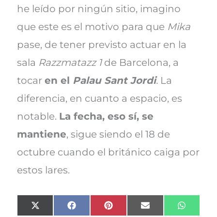
he leído por ningún sitio, imagino
que este es el motivo para que
Mika
pase, de tener previsto actuar en la
sala
Razzmatazz 1
de Barcelona, a
tocar
en el
Palau Sant Jordi
.
La
diferencia, en cuanto a espacio, es
notable.
La fecha, eso sí, se
mantiene
, sigue siendo el 18 de
octubre cuando el británico caiga por
estos lares.
Compartir
Compartir
Compartir
Compartir
Compart
X
F
P
E
W
en
en
en
en
en
(
a
i
m
h