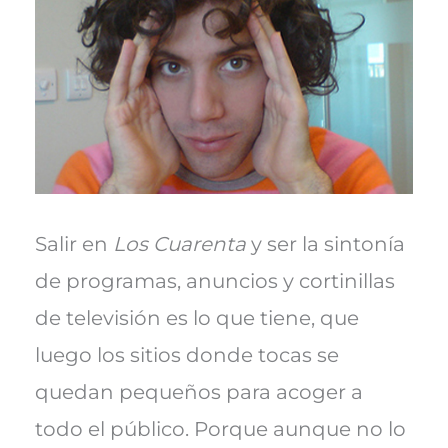
e
k
s
p
r
t
)
Salir en
Los Cuarenta
y ser la sintonía
de programas, anuncios y cortinillas
de televisión es lo que tiene, que
luego los sitios donde tocas se
quedan pequeños para acoger a
todo el público. Porque aunque no lo