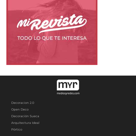
Decoracion 2.0
Open Deco
Decoración Sueca
Arquitectura Ideal
Pórtico