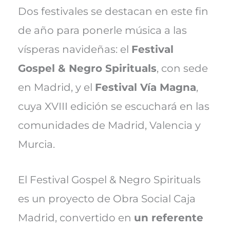
T
c
n
a
a
w
e
t
i
t
Dos festivales se destacan en este fin
i
b
e
l
s
t
o
r
A
de año para ponerle música a las
t
o
e
p
e
k
s
p
vísperas navideñas: el
Festival
r
t
)
Gospel & Negro Spirituals
, con sede
en Madrid, y el
Festival Vía Magna
,
cuya XVIII edición se escuchará en las
comunidades de Madrid, Valencia y
Murcia.
El Festival Gospel & Negro Spirituals
es un proyecto de Obra Social Caja
Madrid, convertido en
un referente