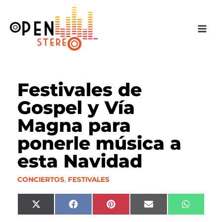
Ir
al
contenido
Festivales de
Gospel y Vía
Magna para
ponerle música a
esta Navidad
CONCIERTOS
,
FESTIVALES
Compartir
Compartir
Compartir
Compartir
Compart
X
F
P
E
W
en
en
en
en
en
(
a
i
m
h