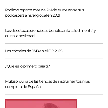
s
Podimo reparte más de 2M de euros entre sus
c
podcasters a nivel global en 2021
a
r
Las discotecas silenciosas benefician la salud mental y
curan la ansiedad
Los cócteles de J&B en el FIB 2015
¿Qué es lo primero para ti?
Multison, una de las tiendas de instrumentos más
completa de España